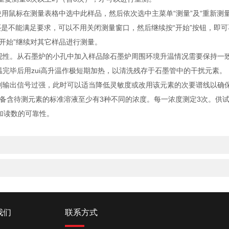
使用鼠标在测量表格中选中此样品，然后依次选中主菜单“测量”及“重新测
还是不能满足要求，可以不用关闭测量窗口，然后继续按“开始”按钮，即
“开始”继续对其它样品进行测量。
现性。从石墨炉的小孔中加入样品除石墨炉周围环境升温情况需要保持一
完毕后用zui高升温作极短期加热，以清洗残存于石墨管中的干扰元素。
则输出信号过强，此时可以适当降低灵敏度或改用该元素的次要谱线以确
备含待测元素的标准溶液至少有3种不同的浓度。每一浓度测定3次。供试
加读数的可靠性。
我们
联系方式