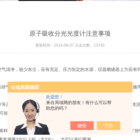
原子吸收分光光度计注意事项
更新时间：2016-09-27 点击次数：13740
空气清净，较少灰尘，应有充足、压力恒定的水源，仪器燃烧器上方应有
如排气通风是否良好，突然停电、停水及气流不足或不稳定时的安全措施
欢迎您！
来自局域网的朋友！有什么可以帮
件等及石墨炉原子化器的干燥-灰化-原子化各阶段的温度、时间、升温情
助您的吗？
可按情况予以修改。
以将样品加好，使用鼠标左键单击zui后一个测量结果，并将其拖到“开始
有在重复测量3次以上时（含3次），才可以进行重测。