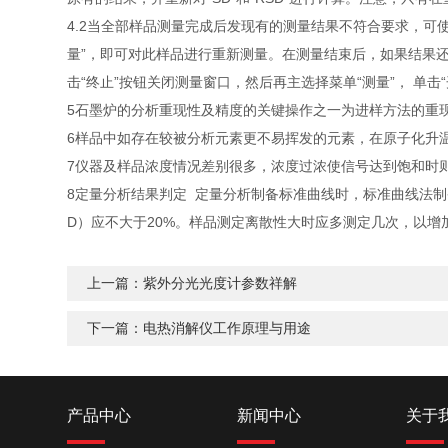
4.2当全部样品测量完成后发现有的测量结果不符合要求，可
量”，即可对此样品进行重新测量。在测量结束后，如果结果
击“终止”按钮关闭测量窗口，然后再主选择菜单“测量”， 单击
5石墨炉的分析重现性及精度的关键操作之一为进样方法的重
6样品中如存在较被分析元素更不易挥发的元素，在原子化升温
7仪器及样品浓度情况差别很多，浓度过浓使信号达到饱和时
8定量分析结果判定 定量分析制备标准曲线时，标准曲线法制
D）应不大于20%。样品测定离散性大时应多测定几次，以增
上一篇：
紫外分光光度计参数祥解
下一篇：
电热消解仪工作原理与用途
产品中心
新闻中心
关于