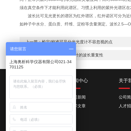
须在真空条件下才能利用此谱区。习惯上利用的紫外光谱区在2
波长比可见光更长的谱区为红外谱区，红外诺区可分为近红外
如种子中水分、蛋白质、纤维、淀粉等含量测定。波长2.5—
上一篇：
检定/校准可见分光光度计不容忽视的点
请您留言
下一篇：
紫外可见分光光度计的波长重复性
上海奥析科学仪器有限公司021-34
701125
产品中心
新闻中心
关于
紫外可见分光光度计
公司新闻
公司简
火焰光度计
技术文章
人才招
荧光分光光度计
原子吸收分光光度计