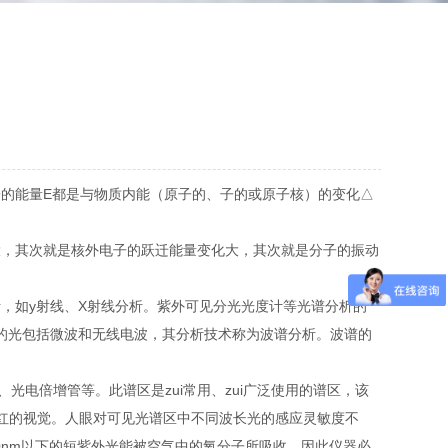
的能量E都是与物质内能（原子的、子的或原子核）的变化△
，其次就是核外电子的跃迁能量变化大，其次就是分子的振动
分析，如y射线、X射线分析。紫外可见分光光度计等光谱分析的
谱区的光包括微波和无线电波，其分析技术称为波谱分析。波谱的
倍增管等。此谱区是zui常用、zui广泛使用的谱区，该
、红的视觉。人眼对可见光谱区中不同波长光的感应灵敏度不
80nm以下的短紫外光能被空气中的氧分子所吸收，因此仪器必