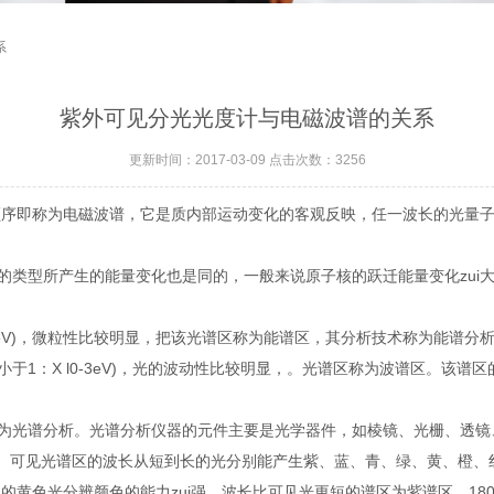
系
紫外可见分光光度计与电磁波谱的关系
更新时间：2017-03-09 点击次数：3256
即称为电磁波谱，它是质内部运动变化的客观反映，任一波长的光量子
型所产生的能量变化也是同的，一般来说原子核的跃迁能量变化zui大
。
02eV)，微粒性比较明显，把该光谱区称为能谱区，其分析技术称为能谱
于1：X l0-3eV)，光的波动性比较明显，。光谱区称为波谱区。该
谱分析。光谱分析仪器的元件主要是光学器件，如棱镜、光栅、透镜、光电
谱区。可见光谱区的波长从短到长的光分别能产生紫、蓝、青、绿、黄、橙
附近的黄色光分辨颜色的能力zui强。波长比可见光更短的谱区为紫谱区，1