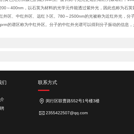
00～400nm，以石英为材料的光学元件能透过紫外光，因此也称为石英
区、中红外区、远红卜区。780～2500nm的光被称为近红外光，分
Oprm的谱区称为中红外区。分子的中红外光谱可以得到分子振动的信息
我们
联系方式
介
闵行区联曹路552号1号楼3楼
聘
2355422507@qq.com