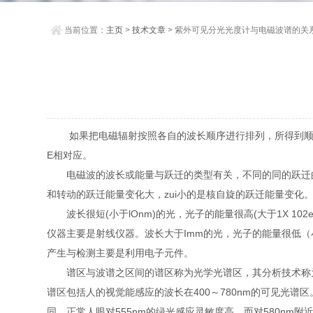
当前位置：
主页
>
技术文章
> 紫外可见分光光度计与电磁波谱的关
如果把电磁辐射按照各自的波长顺序进行排列，所得到顺序
E相对应。
电磁波的波长或能量与跃迁的类型有关，不同的同的跃迁的类
和转动的跃迁能量变化大，zui小的是核自旋的跃迁能量变化
波长很短(小于lOnm)的光，光子的能量很高(大于1X 1
仪器主要是射线仪器。波长大于Imm的光，光子的能量很低（小
产生与检测主要是利用电子元件。
谱区与波谱之区间的谱区称为光学光谱区，其分析技术称为光
谱区包括人的视觉能感应的波长在400～780nm的可见光
同，正常人眼对555nm的绿光感应灵敏度高，而对580nm