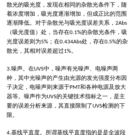
散光的吸光度，发现在相同的杂散光条件下，随
着浓度增加，吸光度逐渐增加，但成正比的范围
逐渐降低。对于杂散光与吸光度误差关系，
2Abs
（吸光度值）处，当存在
的杂散光条件，吸
0.1%
光度误差则为
；在
处，存在
的杂
5%
0.434Abs
0.5%
散光，其相对误差超过
。
1%
噪声。在
中，噪声有光噪声、电噪声两
3.
UVS
种，其中光噪声的产生由光源的发光强度分布因
子决定，电噪声则来源于
和各种电源及放大
PMT
器等。噪声作为
的关键技术指标之一，是主
UVS
要的误差分析来源，其直接限制了
检测的下
UVS
限。
基线平直度。所谓基线平直度指的是是全波段
4.