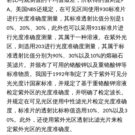
P
。美国
还规定，在可见区间使用
标准片
A
NBS
930
进行光度准确度测量，其标准透射比值分别是
1
、
、
，此外也可以采用
标准片进
0%
20%
30%
931
行光度准确度测量，其属于一种溶液。在紫外光
区，则选用
进行光度准确度测量，其属于标
203
准透射比值分别为
、
以及
的熔融石
90%
30%
10%
英滤片。并颁布了可用的铬酸钾以及重铬酸钾等
标准物质。我国于
年制定了关于紫外可见分
1992
光光度计国家标准，并规定了基于重铬酸钾溶液
检定紫外区的光度准确度，并明确了检定波长。
并规定在可见光区使用中性滤光片检定光度准确
度，标准片的透射比标称值选用
、
以及
10%
20%
3
。此外，还使用紫外光区透射比滤光片来检
0%
定紫外光区的光度准确度。