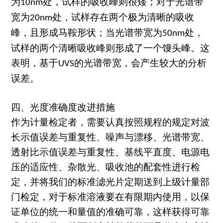
为
处，试样的吸收峰则很矮；对于光谱带
10nm
宽为
处，试样存在两个极为清晰的吸收
20nm
峰，且形成马鞍形状；当光谱带宽为
处，
50nm
试样的两个清晰吸收峰则形成了一个馒头峰。这
表明，基于
的光谱带宽，会产生较大的分析
UVS
误差。
四、光度准确度改进措施
作为计量检定者，需要认真按照规程的规定对波
长示值误差与重复性、噪声与漂移、光谱带宽、
透射比示值误差与重复性、基线平直度、电源电
压的适应性、杂散光、吸收池的配套性进行检
定，并将我们的标准滤光片定期送到上级计量部
门检定，对于标准溶液要在有限期内使用，以保
证单位的统一和量值的准确可靠，这样获得可靠