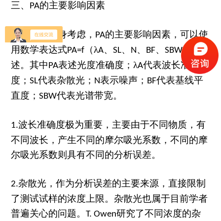
三、
的主要影响因素
PA
仅从仪器本身考虑，
的主要影响因素，可以使
PA
用数学表达式
（λ
、
、
、
、
）描
PA=f
A
SL
N
BF
SBW
述。其中
表述光度准确度；λ
代表波长准确
PA
A
度；
代表杂散光；
表示噪声；
代表基线平
SL
N
BF
直度；
代表光谱带宽。
SBW
波长准确度极为重要，主要由于不同物质，有
1.
不同波长，产生不同的摩尔吸光系数，不同的摩
尔吸光系数则具有不同的分析误差。
杂散光，作为分析误差的主要来源，直接限制
2.
了测试试样的浓度上限。杂散光也属于目前学者
普遍关心的问题。
研究了不同浓度的杂
T. Owen