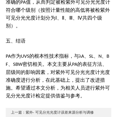
准确的
值，从而判定被检紫外可见分光光度计
PA
符合哪个级别（按照计量性能的高低将被检紫外
可见分光光度计划分为Ⅰ、Ⅱ、Ⅲ、Ⅳ共四个级
别）。
五、结语
作为
的根本性技术指标，与λ
、
、
、
PA
UVS
A
SL
N
B
、
密切相关。本文主要从
的表征方法、
F
SBW
PA
层级间的影响因素，对紫外可见分光光度计光度
准确度进行分析，在此基础上，提出了改进措
施。希望通过本文分析，为相关人员进行紫外可
见分光光度计检定提供借鉴与参考。
上一篇：
紫外- 可见分光光度计误差来源分析与调修