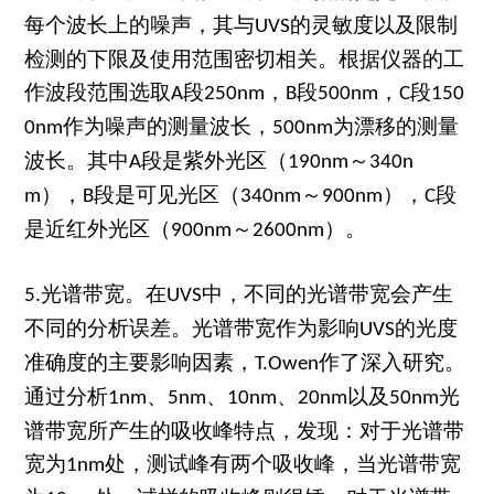
每个波长上的噪声，其与
的灵敏度以及限制
UVS
检测的下限及使用范围密切相关。根据仪器的工
作波段范围选取
段
，
段
，
段
A
250nm
B
500nm
C
150
作为噪声的测量波长，
为漂移的测量
0nm
500nm
波长。其中
段是紫外光区（
～
A
190nm
340n
），
段是可见光区（
～
），
段
m
B
340nm
900nm
C
是近红外光区（
～
）。
900nm
2600nm
光谱带宽。在
中，不同的光谱带宽会产生
5.
UVS
不同的分析误差。光谱带宽作为影响
的光度
UVS
准确度的主要影响因素，
作了深入研究。
T.Owen
通过分析
、
、
、
以及
光
1nm
5nm
10nm
20nm
50nm
谱带宽所产生的吸收峰特点，发现：对于光谱带
宽为
处，测试峰有两个吸收峰，当光谱带宽
1nm