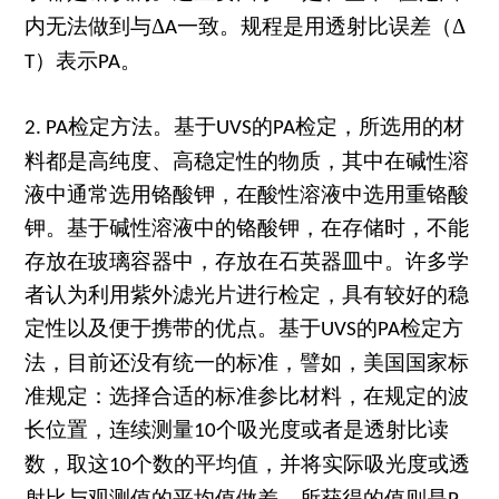
内无法做到与Δ
一致。规程是用透射比误差（Δ
A
）表示
。
T
PA
检定方法。基于
的
检定，所选用的材
2. PA
UVS
PA
料都是高纯度、高稳定性的物质，其中在碱性溶
液中通常选用铬酸钾，在酸性溶液中选用重铬酸
钾。基于碱性溶液中的铬酸钾，在存储时，不能
存放在玻璃容器中，存放在石英器皿中。许多学
者认为利用紫外滤光片进行检定，具有较好的稳
定性以及便于携带的优点。基于
的
检定方
UVS
PA
法，目前还没有统一的标准，譬如，美国国家标
准规定：选择合适的标准参比材料，在规定的波
长位置，连续测量
个吸光度或者是透射比读
10
数，取这
个数的平均值，并将实际吸光度或透
10
射比与观测值的平均值做差，所获得的值则是