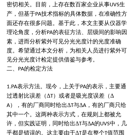
密切相关。目前，上存在数百家企业从事
生
UVS
产，但基于
技术指标的具体数据，在准确性方
PA
面还存在很多问题。基于此，本文主要从仪器学
理论角度，分析
的表征方法、层级间的影响因
PA
素，进而分析紫外可见分光光度计的光度准确
度。希望通过本文分析，为相关人员进行紫外可
见分光光度计检定提供借鉴与参考。
二、
的检定方法
PA
表示方法。现今，上关于
的表示，主要通
1.PA
PA
过透射比误差（Δ
）或者是吸光度误差（Δ
T
），有的厂商同时给出Δ
与Δ
，有的厂商只给
A
T
A
其中一个。这两种表示方式，在规则上都被允
许，但实践证明，同时给出Δ
与Δ
的
中，几
T
A
UVS
乎都是错误的。这主要由于Δ
是在整个
值范围
T
T