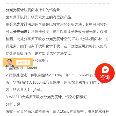
分光光度计
法测卤水汁中的钙含量
卤水属于以钙、镁元素为主的海盐副产品。
用
分光光度计
法测钙含量是比较常用的分析方法，其中可用紫外
可见
分光光度计
法仪器检测，也可以用原子吸收分光光度计仪器
检测。此处分享原子吸收
分光光度计
空气-乙炔火焰法测卤水中的
钙元素。由于电离干扰和化学干扰，在干扰效应可忽略的火焰高
度处测量吸收值，是本次测试的方法要点。
本次实验试用仪器和试剂：
1.盐酸溶液（6mol/L）
2.钙标准溶液：称取碳酸钙2.4970g，加9mL 6mol/L的盐酸溶
液，*溶解后转入1000mL容量瓶中，用蒸馏水稀释至刻度，摇
匀，钙含量为1mg/mL。
3.AA3510火焰原子吸收
分光光度计
、钙空心阴极灯
分析步骤；
吸收一定量的卤水试样溶液，放入10mL容量瓶中，用蒸馏水稀释