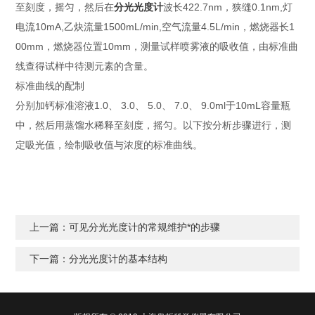
至刻度，摇匀，然后在
分光光度计
波长422.7nm，狭缝0.1nm,灯
电流10mA,乙炔流量1500mL/min,空气流量4.5L/min，燃烧器长1
00mm，燃烧器位置10mm，测量试样喷雾液的吸收值，由标准曲
线查得试样中待测元素的含量。
标准曲线的配制
分别加钙标准溶液1.0、 3.0、 5.0、 7.0、 9.0ml于10mL容量瓶
中，然后用蒸馏水稀释至刻度，摇匀。以下按分析步骤进行，测
定吸光值，绘制吸收值与浓度的标准曲线。
上一篇：
可见分光光度计的常规维护*的步骤
下一篇：
分光光度计的基本结构