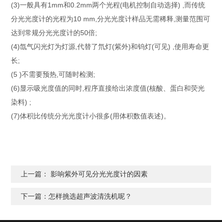
(3)一般具有1mm和0.2mm两个光程(电机控制自动
选择) ,而传统
分光光度计的光程为10 mm,分光光度计样品
无需稀释,测量范围可
达到常规分光光度计的50倍;
(4)氙气闪光灯为灯源,代替了氘灯(紫外)和钨灯
(可见) ,使用寿命更
长;
(5 )不需要预热,可随时检测;
(6)显示吸光度值的同时,程序直接给出浓度值(核
酸、蛋白和荧光
染料) ;
(7)体积比传统分光光度计小很多(用体积数值表述)。
上一篇：
影响紫外可见分光光度计的因素
下一篇：
怎样挑选超声波清洗机呢？