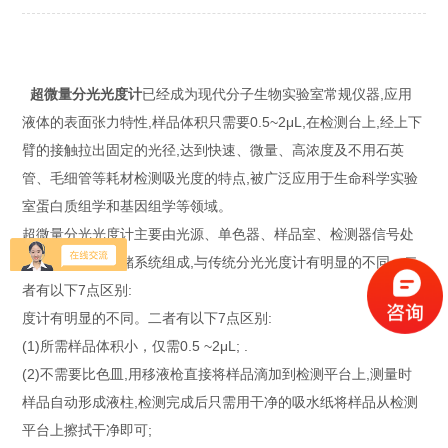
超微量分光光度计
已经成为现代分子生物实验
室常规仪器,应用
液体的表面张力特性,样品体积只需要
0.5~2μL,在检测台上,经上下
臂的接触拉出固定的光
径,达到快速、微量、高浓度及不用石英
管、毛细管等耗材
检测吸光度的特点,被广泛应用于生命科学实验
室蛋白
质组学和基因组学等领域。
超微量分光光度计主要由光源、单色器、样品室、检
测器信号处
理器和显示与存储系统组成,与传统分光光度计有明显的不同。二
者有以下7点区别:
度计有明显的不同。二者有以下7点区别:
(1)所需样品体积小，仅需0.5 ~2μL; .
(2)不需要比色皿,用移液枪直接将样品滴加到检
测平台上,测量时
样品自动形成液柱,检测完成后只需用
干净的吸水纸将样品从检测
平台上擦拭干净即可;