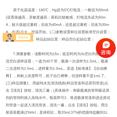
原子化器温度：180℃，Hg设为0℃灯电流：一般设为50mA
(设置值越高，灵敏度越高；新机比较敏感，灯电流先设为50m
A，较大值超过量程；后改为40mA，还是超过量程；后改为30m
A，合适)点火，控温开始。(二)参数设置杯位设置标准空白设置：
有，则标1或255。样品起始位置：样品空白起始位置：
7.测量参数：读数时间为15s；延迟时间为3s空白判别值：载
流空白进样设置：一盘为45个管，载液一次进样为1.5mL；载液
二次进样为1.5mL；进样量为1.0mL。若选【标准液】【自动稀
释】，则标上浓度即可，机子自己稀释，但进样量不是1mL了。
(三)样品测量1、用超纯水先清洗线路(样品管道和还原剂管道)点
击【清洗】按钮，清洗三遍；(具体操作：将吸载液的管和吸还原
剂的管同时插入高纯水中。瓶装即可2、将进载液管道和进还原试
剂管道一起进入清洗管道，清洗一遍，点击【清洗】按钮。用注
射器装载液(2%Hcl，是体积比，取20mL37%的优级纯盐酸到1L