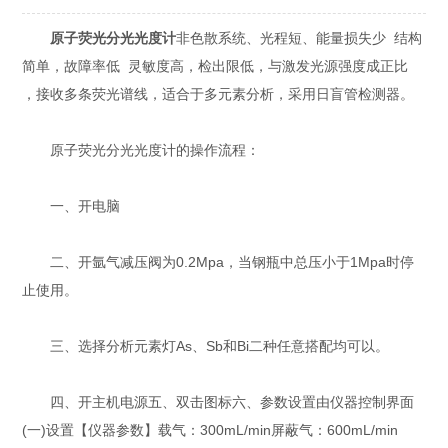
原子荧光分光光度计
非色散系统、光程短、能量损失少 结构
简单，故障率低 灵敏度高，检出限低，与激发光源强度成正比
，接收多条荧光谱线，适合于多元素分析，采用日盲管检测器。
原子荧光分光光度计的操作流程：
一、开电脑
二、开氩气减压阀为0.2Mpa，当钢瓶中总压小于1Mpa时停
止使用。
三、选择分析元素灯As、Sb和Bi二种任意搭配均可以。
四、开主机电源五、双击图标六、参数设置由仪器控制界面
(一)设置【仪器参数】载气：300mL/min屏蔽气：600mL/min