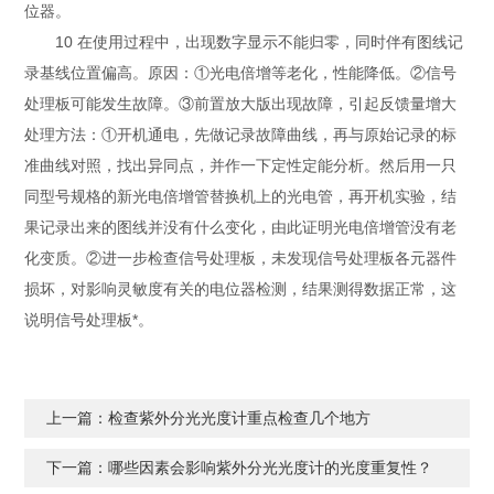
位器。
10 在使用过程中，出现数字显示不能归零，同时伴有图线记
录基线位置偏高。原因：①光电倍增等老化，性能降低。②信号
处理板可能发生故障。③前置放大版出现故障，引起反馈量增大
处理方法：①开机通电，先做记录故障曲线，再与原始记录的标
准曲线对照，找出异同点，并作一下定性定能分析。然后用一只
同型号规格的新光电倍增管替换机上的光电管，再开机实验，结
果记录出来的图线并没有什么变化，由此证明光电倍增管没有老
化变质。②进一步检查信号处理板，未发现信号处理板各元器件
损坏，对影响灵敏度有关的电位器检测，结果测得数据正常，这
说明信号处理板*。
上一篇：
检查紫外分光光度计重点检查几个地方
下一篇：
哪些因素会影响紫外分光光度计的光度重复性？