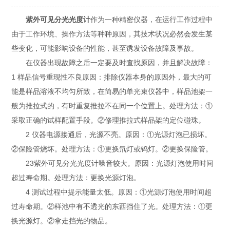
紫外可见分光光度计
作为一种精密仪器，在运行工作过程中
由于工作环境、操作方法等种种原因，其技术状况必然会发生某
些变化，可能影响设备的性能，甚至诱发设备故障及事故。
在仪器出现故障之后一定要及时查找原因，并且解决故障：
1 样品信号重现性不良原因：排除仪器本身的原因外，最大的可
能是样品溶液不均匀所致，在简易的单光束仪器中，样品池架一
般为推拉式的，有时重复推拉不在同一个位置上。处理方法：①
采取正确的试样配置手段。②修理推拉式样品架的定位碰珠。
2 仪器电源接通后，光源不亮。原因：①光源灯泡已损坏。
②保险管烧坏。处理方法：①更换氘灯或钨灯。②更换保险管。
23紫外可见分光光度计噪音较大。原因：光源灯泡使用时间
超过寿命期。处理方法：更换光源灯泡。
4 测试过程中提示能量太低。原因：①光源灯泡使用时间超
过寿命期。②样池中有不透光的东西挡住了光。处理方法：①更
换光源灯。②拿走挡光的物品。