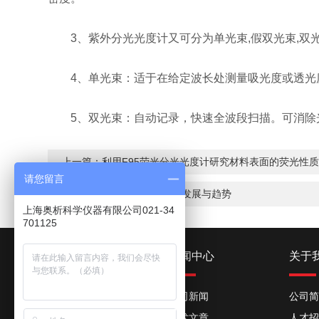
3、紫外分光光度计又可分为单光束,假双光束,双
4、单光束：适于在给定波长处测量吸光度或透光度
5、双光束：自动记录，快速全波段扫描。可消除光
上一篇：
利用F95荧光分光光度计研究材料表面的荧光性
请您留言
下一篇：
荧光分光光度计的发展与趋势
上海奥析科学仪器有限公司021-34
701125
产品中心
新闻中心
关于
紫外可见分光光度计
公司新闻
公司简
火焰光度计
技术文章
人才招