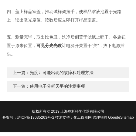
四、盖上样品室盖，推动试样架拉手，使样品溶液池置于光路
上，读出吸光度值。读数后应立即打开样品室盖。
五、测量完毕，取出比色皿，洗净后倒置于滤纸上晾干。各旋钮
置于原来位置，
可见分光光度计
电源开关置于“关"，拔下电源插
头。
上一篇：
光度计可能出现的故障和处理方法
下一篇：
使用电子分析天平的注意事项
版权所有 © 2019 上海奥析科学仪器有限公司
备案号：
沪ICP备13035263号-2
技术支持：
化工仪器网
管理登陆
GoogleSitemap