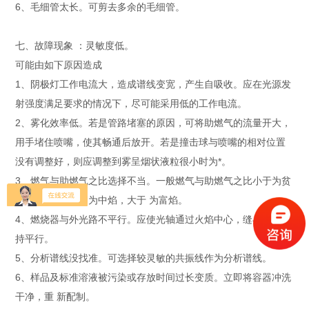
6、毛细管太长。可剪去多余的毛细管。
七、故障现象 ：灵敏度低。
可能由如下原因造成
1、阴极灯工作电流大，造成谱线变宽，产生自吸收。应在光源发
射强度满足要求的情况下，尽可能采用低的工作电流。
2、雾化效率低。若是管路堵塞的原因，可将助燃气的流量开大，
用手堵住喷嘴，使其畅通后放开。若是撞击球与喷嘴的相对位置
没有调整好，则应调整到雾呈烟状液粒很小时为*。
3、燃气与助燃气之比选择不当。一般燃气与助燃气之比小于为贫
焰，介于 和 之间为中焰，大于 为富焰。
4、燃烧器与外光路不平行。应使光轴通过火焰中心，缝与光轴保
持平行。
5、分析谱线没找准。可选择较灵敏的共振线作为分析谱线。
6、样品及标准溶液被污染或存放时间过长变质。立即将容器冲洗
干净，重 新配制。