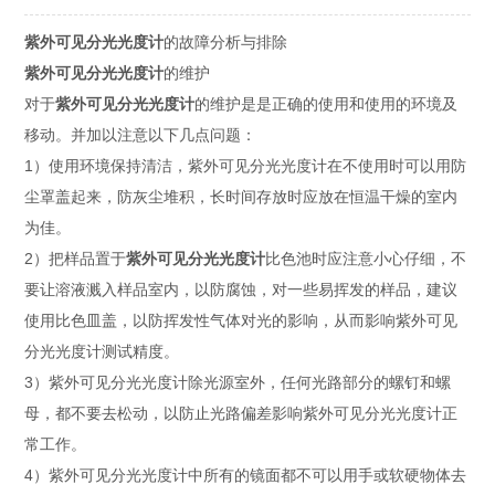
紫外可见分光光度计
的故障分析与排除
紫外可见分光光度计
的维护
对于
紫外可见分光光度计
的维护是是正确的使用和使用的环境及
移动。并加以注意以下几点问题：
1）使用环境保持清洁，紫外可见分光光度计在不使用时可以用防
尘罩盖起来，防灰尘堆积，长时间存放时应放在恒温干燥的室内
为佳。
2）把样品置于
紫外可见分光光度计
比色池时应注意小心仔细，不
要让溶液溅入样品室内，以防腐蚀，对一些易挥发的样品，建议
使用比色皿盖，以防挥发性气体对光的影响，从而影响紫外可见
分光光度计测试精度。
3）紫外可见分光光度计除光源室外，任何光路部分的螺钉和螺
母，都不要去松动，以防止光路偏差影响紫外可见分光光度计正
常工作。
4）紫外可见分光光度计中所有的镜面都不可以用手或软硬物体去