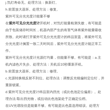
j.氘灯寿命无。处理方法：换新灯。
h.前置放大器坏。处理方法：修复。
紫外可见分光光度计能量不够
在
紫外可见分光光度计
开机时，对氘灯能量检测失败，有可能是
由于包装储存时间长，机器内部产生的有害气体将紫外能量吸收
所致。此时请打开紫外可见分光光度计的样品室盖，将紫外可见
分光光度计搁置一致二天时间后，紫外可见分光光度计能正常工
作。
紫外可见分光光度计光源灯均量，但能量不够。有可能是：a.主
机内滤色片失步。处理方法：关机后10秒重新开机。
b.前置放大器坏。处理方法：修理。
c.光源转换镜反射不到位。处理办法：调整反光镜偏转定位钉，并
重新锁紧。
d.紫外可见分光光度计样品室内挡光（或比色池定位偏差）。处
理办法:取出挡光物，或拉动比色池架处于正确定位档。
在UV光谱段但是能量不够。有可能是比色皿选用错误。处理方