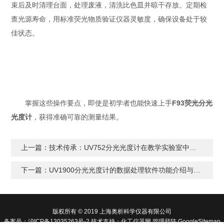
束后及时清理台面，处理废液，清洗比色皿并晾干存放。定期检
查光源寿命，用标准荧光物质验证仪器灵敏度，确保设备处于较
佳状态。
掌握这些操作要点，即使是初学者也能快速上手
F93荧光分光
光度计
，获得准确可靠的测量结果。
上一篇：
技术传承：UV752分光光度计在教学实验室中的价值
下一篇：
UV1900分光光度计的数据处理软件功能介绍与使用技巧
版权所有 © 2019 上海奥析科学仪器有限公司
备案号：
沪ICP备13035263号-2
技术支持：
化工仪器网
管理登陆
GoogleSitemap