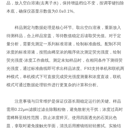
品，放入空白溶液(去离子水)，保持增益档位不变，按调零键扣除
本底，确保仪器显示数值为0.0±0.1%。
样品测定与数据处理是核心环节。取出空白溶液，重新放入
待测样品，合上样品室盖，等待数值稳定后读取荧光值。对于定
量分析，需要先测定一系列标准溶液，绘制标准曲线。配制不同
浓度的标准溶液，按照由稀至浓的顺序依次测定荧光强度，绘制
荧光强度-浓度工作曲线。测定未知样品时，在相同条件下测得荧
光强度，通过标准曲线即可求出样品浓度。F93支持单机和联机两
种模式，单机模式下可直接完成荧光强度测量和浓度直读，联机
模式可通过数据处理软件进行更复杂的计算和分析。
注意事项与日常维护是保证仪器长期稳定运行的关键。样品
需用0.22μm滤膜过滤去除颗粒物，避免散射光干扰；浓度过高时
需稀释至线性范围，防止浓度猝灭。使用四面透光的石英比色
皿，拿取时避免接触光学面，清洗后用擦镜纸轻轻擦拭。实验结