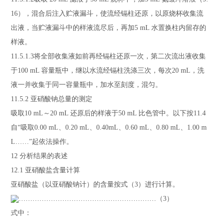
16
），混合后注入贮液漏斗，使流经镉柱还原，以原烧杯收集流
出液，当贮液漏斗中的样液流尽后，再加
5 mL
水置换柱内留存的
样液。
11.5.1
.3
将全部收集液如前再经镉柱还原一次，第二次流出液收集
于
100 mL
容量瓶中，继以水流经镉柱洗涤三次，每次
20 mL
，洗
液一并收集于同一容量瓶中，加水至刻度，混匀。
11.5.2
亚硝酸钠总量的测定
吸取
10 mL
～
20 mL
还原后的样液于
50 mL
比色管中。以下按
11.4
自
“
吸取
0.00 mL
、
0.20 mL
、
0.40mL
、
0.60 mL
、
0.80 mL
、
1.00 m
L……”
起依法操作。
12
分析结果的表述
12.1
亚硝酸盐含量计算
亚硝酸盐（以亚硝酸钠计）的含量按式（
3
）进行计算。
……………………………………………………（
3
）
式中：