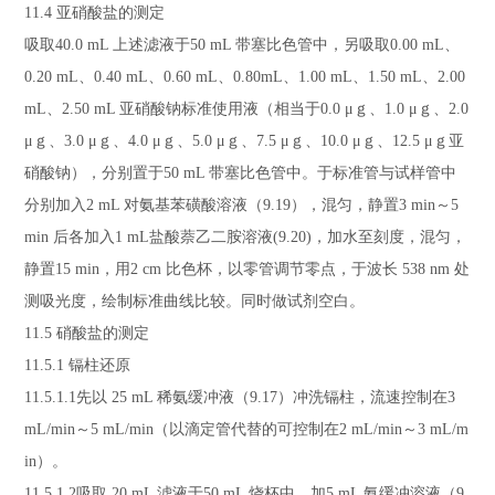
11.4
亚硝酸盐的测定
吸取
40.0 mL
上述滤液于
50 mL
带塞比色管中，另吸取
0.00 mL
、
0.20 mL
、
0.40 mL
、
0.60 mL
、
0.80mL
、
1.00 mL
、
1.50 mL
、
2.00
mL
、
2.50 mL
亚硝酸钠标准使用液（相当于
0.0 μ
ｇ、
1.0 μ
ｇ、
2.0
μ
ｇ、
3.0 μ
ｇ、
4.0 μ
ｇ、
5.0 μ
ｇ、
7.5 μ
ｇ、
10.0 μ
ｇ、
12.5 μ
ｇ亚
硝酸钠），分别置于
50 mL
带塞比色管中。于标准管与试样管中
分别加入
2 mL
对氨基苯磺酸溶液（
9.19
），混匀，静置
3 min
～
5
min
后各加入
1 mL
盐酸萘乙二胺溶液
(9.20)
，加水至刻度，混匀，
静置
15 min
，用
2 cm
比色杯，以零管调节零点，于波长
538 nm
处
测吸光度，绘制标准曲线比较。同时做试剂空白。
11.5
硝酸盐的测定
11.5.1
镉柱还原
11.5.1
.1
先以
25 mL
稀氨缓冲液（
9.17
）冲洗镉柱，流速控制在
3
mL/min
～
5 mL/min
（以滴定管代替的可控制在
2 mL/min
～
3 mL/m
in
）。
11.5.1
.2
吸取
20 mL
滤液于
50 mL
烧杯中，加
5 mL
氨缓冲溶液（
9.