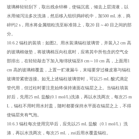
玻璃棒轻轻刮下，取出残余锌棒，使镉沉底，倾去上层清液，以
水用倾泻法多次洗涤，然后移入组织捣碎机中，加
500 mL
水，捣
碎约
2 s
，用水将金属细粒洗至标准筛上，取
20
目～
40
目之间的部
分。
10.6.2
镉柱的装填：如图
2
。用水装满镉柱玻璃管，并装入
2 cm
高
的玻璃棉做垫，将玻璃棉压向柱底时，应将其中所包含的空气全
部排出，在轻轻敲击下加入海绵状镉至
8 cm
～
10 cm
高，上面用
1
cm
高的玻璃棉覆盖，上置一贮液漏斗，末端要穿过橡皮塞与镉柱
玻璃管紧密连接。如无上述镉柱玻璃管时，可以
25 mL
酸式滴定
管代用，但过柱时要注意始终保持液面在镉层之上。当镉柱填装
好后，先用
25 mL
盐酸
(0.1 mol/L)
洗涤，再以水洗两次，每次
25 m
L
，镉柱不用时用水封盖，随时都要保持水平面在镉层之上，不得
使镉层夹有气泡。
10.6.3
镉柱每次使用完毕后，应先以
25 mL
盐酸（
0.1 mol/L
）洗
涤，再以水洗两次，每次
25 mL
，zui后用水覆盖镉柱。