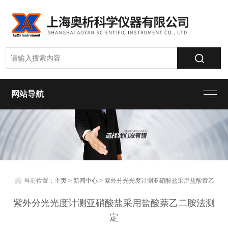
网站导航
当前位置：
主页
>
新闻中心
> 紫外分光光度计测亚硝酸盐采用盐酸萘乙
二胺法测定
紫外分光光度计测亚硝酸盐采用盐酸萘乙二胺法测
定