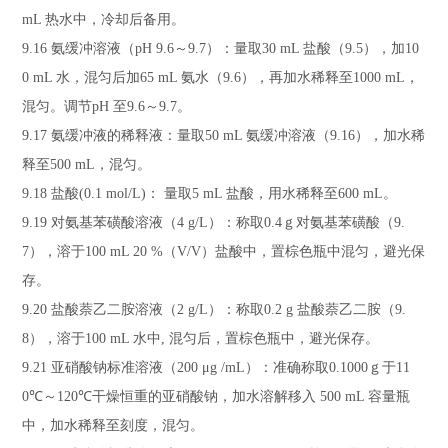
mL
热水中，冷却后备用。
9.16
氨缓冲溶液（
pH 9.6
～
9.7
）：量取
30 mL
盐酸（
9.5
），加
10
0 mL
水，混匀后加
65 mL
氨水（
9.6
），再加水稀释至
1000 mL
，
混匀。调节
pH
至
9.6
～
9.7
。
9.17
氨缓冲液的稀释液：量取
50 mL
氨缓冲溶液（
9.16
），加水稀
释至
500 mL
，混匀。
9.18
盐酸
(0.1 mol/L)
： 量取
5 mL
盐酸，用水稀释至
600 mL
。
9.19
对氨基苯磺酸溶液（
4 g
/L
）：称取
0.4
ｇ对氨基苯磺酸（
9.
7
），溶于
100 mL 20 %
（
V/V
）盐酸中，置棕色瓶中混匀，避光保
存。
9.20
盐酸萘乙二胺溶液（
2 g
/L
）：称取
0.2 g
盐酸萘乙二胺（
9.
8
），溶于
100 mL
水中
,
混匀后，置棕色瓶中，避光保存。
9.21
亚硝酸钠标准溶液（
200 μg /mL
）：准确称取
0.1000
ｇ于
11
0
℃
～
120
℃
干燥恒重的亚硝酸钠，加水溶解移入
500 mL
容量瓶
中，加水稀释至刻度，混匀。