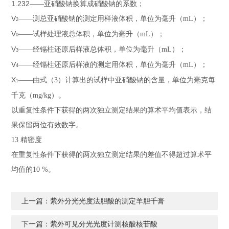
1.232
——
亚硝酸钠换算成硝酸钠的系数；
V
——
测总亚硝酸钠的测定用样液体积，单位为毫升（
mL
）；
2
V
——
试样处理液总体积，单位为毫升（
mL
）；
0
V
——
经镉柱还原后样液总体积，单位为毫升（
mL
）；
3
V
——
经镉柱还原后样液的测定用体积，单位为毫升（
mL
）；
4
X
——
由式（
3
）计算出的试样中亚硝酸钠的含量，单位为毫克每
1
千克（
mg/kg
）。
以重复性条件下获得的两次独立测定结果的算术平均值表示，结
果保留两位有效数字。
13
精密度
在重复性条件下获得的两次独立测定结果的差值不得超过算术平
均值的
10 %
。
上一篇：
紫外分光光度法胆酸的测定羊胆千膏
下一篇：
紫外可见分光光度计测核酸核苷酸