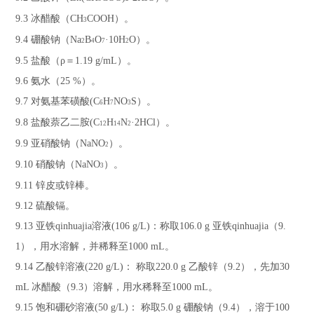
9.3
冰醋酸（
CH
COOH
）。
3
9.4
硼酸钠（
Na
B
O
·10H
O
）。
2
4
7
2
9.5
盐酸（
ρ
＝
1.19 g
/mL
）。
9.6
氨水（
25 %
）。
9.7
对氨基苯磺酸(
C
H
NO
S
）。
6
7
3
9.8
盐酸萘乙二胺(
C
H
N
·2HCl
）。
12
14
2
9.9
亚硝酸钠（
NaNO
）。
2
9.10
硝酸钠（
NaNO
）。
3
9.11
锌皮或锌棒。
9.12
硫酸镉。
9.13
亚铁qinhuajia溶液(
106 g
/L
)
：称取
106.0 g
亚铁qinhuajia（
9.
1
），用水溶解，并稀释至
1000 mL
。
9.14
乙酸锌溶液(
220 g
/L
)
： 称取
220.0 g
乙酸锌（
9.2
），先加
30
mL
冰醋酸（
9.3
）溶解，用水稀释至
1000 mL
。
9.15
饱和硼砂溶液(
50 g
/L
)
： 称取
5.0 g
硼酸钠（
9.4
），溶于
100