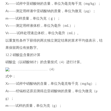
X
——
试样中亚硝酸钠的含量，单位为毫克每千克（
mg/kg
）；
1
A
——
测定用样液中亚硝酸钠的质量，单位为微克（
μg
）；
1
m
——
试样质量，单位为克（ｇ）；
V
——
测定用样液体积，单位为毫升（
mL
）；
1
V
——
试样处理液总体积，单位为毫升（
mL
）。
0
以重复性条件下获得的两次独立测定结果的算术平均值表示，结
果保留两位有效数字。
12.2
硝酸盐含量的计算
硝酸盐（以硝酸钠计）的含量按式（
4
）进行计算。
……………………………（
4
）
式中：
X
——
试样中硝酸钠的含量，单位为毫克每千克（
mg/kg
）；
2
A
——
经镉粉还原后测得总亚硝酸钠的质量，单位为微克（
μ
2
g
）；
m
——
试样的质量，单位为克（
g
）；