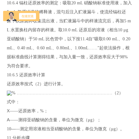
10.6.4
镉柱还原效率的测定：吸取
20 mL
硝酸钠标准使用液，加入
5 mL
氨缓冲液的稀释液，混匀后注入贮液漏斗，使流经镉柱还
原，以原烧杯收集流出液，当贮液漏斗中的样液流完后，再加
5 m
L
水置换柱内留存的样液。取
10.0 mL
还原后的溶液（相当
10 μg
亚硝酸钠）于
50 mL
比色管中，以下按
11.4
自“吸取
0.00 mL
、
0.20
mL
、
0.40 mL
、
0.60 mL
、
0.80mL
、
1.00mL
……”起依法操作，根
据标准曲线计算测得结果，与加入量一致，还原效率应大于
98%
为符合要求。
10.6.5
还原效率计算
还原效率按式（
2
）进行计算。
%
…………………………………………………………（
2
）
式中：
X
——
还原效率，
%
；
A
——
测得亚硝酸钠的含量，单位为微克（
μg
）；
—
10
—
测定用溶液相当亚硝酸钠的含量，单位为微克（
μg
）。
11
分析步骤