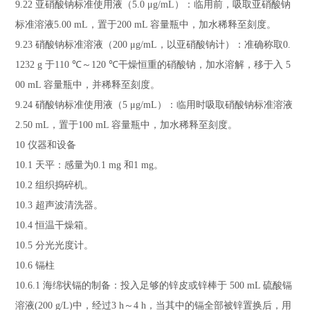
9.22
亚硝酸钠标准使用液（
5.0 μg/mL
）：临用前，吸取亚硝酸钠
标准溶液
5.00 mL
，置于
200 mL
容量瓶中，加水稀释至刻度。
9.23
硝酸钠标准溶液（
200 μg/mL
，以亚硝酸钠计）：准确称取
0.
1232 g
于
110
℃
～
120
℃
干燥恒重的硝酸钠，加水溶解，移于入
5
00 mL
容量瓶中，并稀释至刻度。
9.24
硝酸钠标准使用液（
5 μg/mL
）：临用时吸取硝酸钠标准溶液
2.50 mL
，置于
100 mL
容量瓶中，加水稀释至刻度。
10
仪器和设备
10.1
天平：感量为
0.1 mg
和
1 mg
。
10.2
组织捣碎机。
10.3
超声波清洗器。
10.4
恒温干燥箱。
10.5
分光光度计。
10.6
镉柱
10.6.1
海绵状镉的制备：投入足够的锌皮或锌棒于
500 mL
硫酸镉
溶液
(200 g/L)
中，经过
3 h
～
4 h
，当其中的镉全部被锌置换后，用