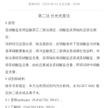
更新时间：2016-06-14 点击次数：8188
第二法 分光光度法
8
原理
亚硝酸盐采用盐酸萘乙二胺法测定，硝酸盐采用镉柱还原法测
定。
试样经沉淀蛋白质、除去脂肪后，在弱酸条件下亚硝酸盐与对氨
基苯磺酸重氮化后，再与盐酸萘乙二胺偶合形成紫红色染料，外
标法测得亚硝酸盐含量。采用镉柱将硝酸盐还原成亚硝酸盐，测
得亚硝酸盐总量，由此总量减去亚硝酸盐含量，即得试样中硝酸
盐含量。
9
试剂和材料
除非另有规定，本方法所用试剂均为分析纯。水为
GB/T 6682
规
定的二级水或去离子水。
9.1
亚铁qinhuajia（
K
Fe
(
CN
)
·3H
O
）。
4
6
2
9.2
乙酸锌（
Zn
(
CH
COO
)
·2H
O
）。
3
2
2