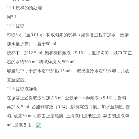
11.1
试样的预处理
同
5.1
。
11.2
提取
称取
5
ｇ（至
0.01 g
）制成匀浆的试样（如制备过程中加水，应按
加水量折算），置于
50 mL
烧杯中，加
12.5 mL
饱和硼砂溶液（
9.15
），搅拌均匀，以
70
℃
左
右的水约
300 mL
将试样洗入
500 mL
容量瓶中，于沸水浴中加热
15 min
，取出置冷水浴中冷却，并放
置至室温。
11.3
提取液净化
在振荡上述提取液时加入
5 mL
亚铁qinhuajia溶液（
9.13
）
,
摇匀
,
再加入
5 mL
乙酸锌溶液（
9.14
）
,
以沉淀蛋白质。加水至刻度
,
摇
匀
,
放置
30 min,
除去上层脂肪
,
上清液用滤纸过滤
,
弃去初滤液
30
mL,
滤液备用。