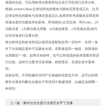
基团的信息。可以用标准光图谱再结合其它手段进行定性分析。
根据Lambert-Beer定律说明光的吸收与吸收层厚度成正比，比耳
定律说明光的吸收与溶液浓度成正比;如果同时考虑吸收层厚度和
溶液浓度对光吸收率的影响，即得朗伯-比耳定律。即A=εbc，(A
为吸光度，ε为摩尔吸光系数，b为液池厚度，c为溶液浓度)就可
以对溶液进行定量分析。
将分析样品和标准样品以相同浓度配制在同一溶剂中，在同一条
件下分别测定紫外可见吸收光谱。若两者是同一物质，则两者的
光谱图应*一致。如果没有标样，也可以和现成的标准谱图对照进
行比较。这种方法要求仪器准确，精密度高，且测定条件要相
同。
实验证明，不同的极性溶剂产生氢键的强度也不同，这可以利用
紫外光谱来判断化合物在不同溶剂中氢键强度，以确定选择哪一
种溶剂。
上一篇：
紫外分光光度计法测无水芦丁含量