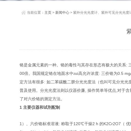
当前位置：
主页
>
新闻中心
> 紫外分光光度计、紫外可见分光光度
:
铬是
金属元素的一种
。铬的毒性与其存在形态有极大的关系
00
:
0.5 mg
倍。我国规定铬在地面水中zui高允许浓度
三价铬为
:
定方法有很多
如二苯碳酰二肼分光光度法
（也叫可见分光光
,
,
普及使用。分光光度法则以仪器价廉
操作简单等优点
对于含
了对六价铬的测定方法。
1
主要仪器和试剂配制
1
:
120
2 h
K2Cr2O7
）、六价铬标准溶液
称取于
℃干燥
的
（
优