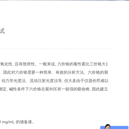
试
,
,
1
强氧化性
且有致癌性。一般来说
六价铬的毒性要比三价铬大
。因此对六价铬需要一种简单、有效的分析方法。六价铬的测
,
、动力学光度法、流动注射光度法等
但大多由于仪器价昂难以
,
,
测定
碱性条件下六价铬在紫外区有一较强的吸收峰
因此建立
0 mg/mL
的储备液。