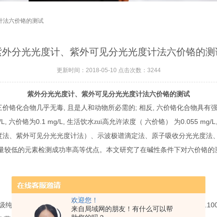
计法六价铬的测试
紫外分光光度计、紫外可见分光光度计法六价铬的测
更新时间：2018-05-10 点击次数：3244
紫外分光光度计、紫外可见分光光度计法
六价铬的测试
,
;
,
三价铬化合物几乎无毒
且是人和动物所必需的
相反
六价铬化合物具有
/L,
0.1 mg/L,
0.055 mg/L
六价铬为
生活饮水zui高允许浓度（
六价铬）
为
度法、紫外可见分光光度计法）、
示波极谱滴定法、原子吸收分光光度法
量较低的元素检测成功率高等优点。
本文研究了在碱性条件下对六价铬的
欢迎您！
0.1415 g,
500m L,
0.10
级纯）
溶于少量水中并稀释定容至
摇匀得浓度为
来自局域网的朋友！有什么可以帮