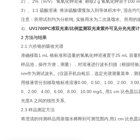
2
2%
m/V
:
2 g
100 
）、
（
）
氢氧化钾溶液
称取
氢氧化钾溶于
3
1
1
:
,
）、
∶
硫酸溶液
将浓硫酸缓慢加入到等体积水中
混合均
,
注意：所用试剂均为分析纯
实验用水为二次蒸馏水。所用的
UV1700PC准双光束/比例监测双光束
4)、
紫外可见分光光度计
2
方法与结果
2.1
六价铬的吸收光谱
1 mL
25 mL
准确移取
铬标准和适量的氢氧化钾溶液置于
容量
样品池，操作方便，测量），对溶液进行波长扫描（根据经验
nm
作为测试波长。(仪器开机自检后，选定光谱测量菜单，测量模式
0.00
0.50
1.00
2.00
3.00
用移液管分别移取铬标准溶液
、
、
、
、
0
2.00
4.00
6.00
8.00
10.00 mg/L,
1 cm
、
、
、
、
、
用
比色皿以
A
光度
之间的线性关系。
2.3
样品测定方法
,
1 cm
将澄清的待测样品用蒸馏水稀释到可测范围内
用
比色皿