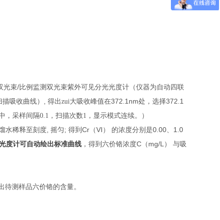
C准双光束/比例监测双光束
紫外可见分光光度计（仪器为自动四联
,
372.1nm
372.1
扫描吸收曲线）
得出zui大吸收峰值在
处，选择
：中，采样间隔0.1，扫描次数1，显示模式连续。）
,
;
Cr
VI
0.00
1.0
馏水稀释至刻度
摇匀
得到
（
）
的浓度分别是
、
C
mg/L
光度计可自动绘出标准曲线
，得到六价铬浓度
（
）
与吸
出待测样品六价铬的含量。