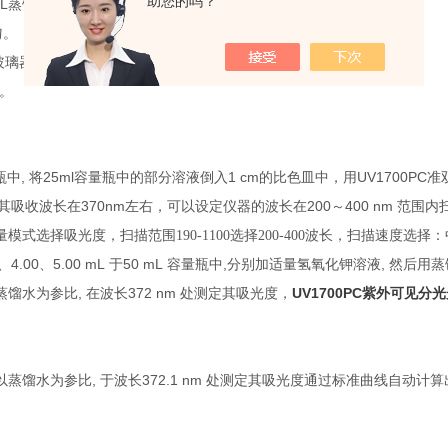
助您的吗？
mL
蒸馏水中。
匀。
1 mol /L
HNO3
12 h
玻璃器皿均在
的
溶液中浸泡
以上。
。
,
25ml
1 cm
UV1700P
瓶中
将
容量瓶中的部分溶液倒入
的比色皿中，用
370nm
200
400 nm
其吸收波长在
左右，可以设定仪器的波长在
～
范围内
选择吸光度，扫描范围190-1100选择200-400波长，扫描速度选择
4.00
5.00 mL
50 mL
,
,
、
、
于
容量瓶中
分别加适量氢氧化钾溶液
然后用蒸
,
372 nm
UV1700PC
蒸馏水为参比
在波长
处测定其吸光度，
紫外可见分光
,
372.1 nm
以蒸馏水为参比
于波长
处测定其吸光度通过标准曲线自动计算