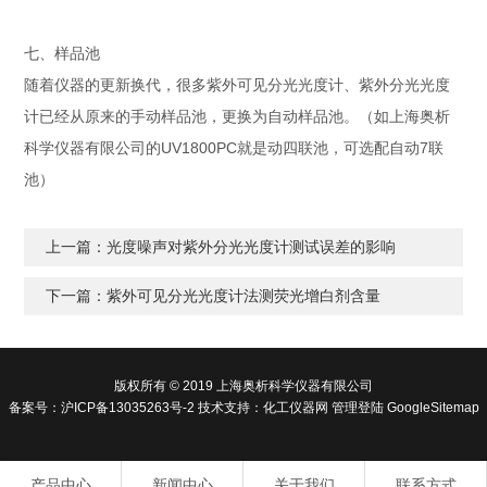
七、样品池
随着仪器的更新换代，很多紫外可见分光光度计、紫外分光光度
计已经从原来的手动样品池，更换为自动样品池。（如上海奥析
UV1800PC
7
科学仪器有限公司的
就是动四联池，可选配自动
联
池）
上一篇：
光度噪声对紫外分光光度计测试误差的影响
下一篇：
紫外可见分光光度计法测荧光增白剂含量
版权所有 © 2019 上海奥析科学仪器有限公司
备案号：
沪ICP备13035263号-2
技术支持：
化工仪器网
管理登陆
GoogleSitemap
产品中心
新闻中心
关于我们
联系方式