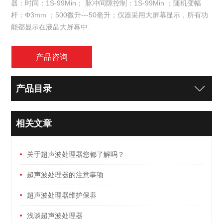
器：时间：1S-99Min； 脉冲间隙控制：1S-99Min ；随机变幅
杆：Φ3mm ；500微升---50毫升；仪器采用大屏幕显示，所有功
能都显示在液晶大屏幕中.
产品咨询
产品目录
相关文章
关于超声波处理器您都了解吗？
超声波处理器的注意事项
超声波处理器维护保养
浅谈超声波处理器