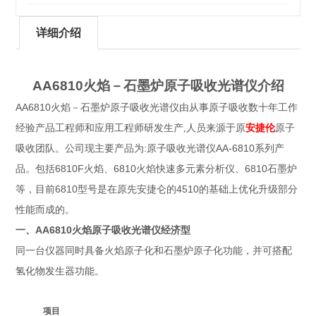
详细介绍
AA6810
火焰－石墨炉原子吸收光谱仪介绍
AA6810
火焰－石墨炉原子吸收光谱仪
由从事原子吸收数十年工作
经验产品工程师和应用工程师研发生产,人员来源于原
安捷伦
原子
:
AA-6810
吸收团队。
公司现主要产品为
原子吸收光谱仪
系列产
6810F
6810
6810
品。包括
火焰、
火焰快速多元素分析仪、
石墨炉
6810
4510
等，目前
型号是在原先安捷仑的
的基础上优化升级部分
性能而成的。
AA6810火焰原子吸收光谱仪经济型
一、
同一台仪器同时具备火焰原子化和石墨炉原子化功能，并可搭配
氢化物发生器功能。
项目