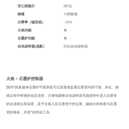
空心阴极灯
6
灯位
狭缝
六档狭缝
分辨率（锰双线）
<20
％
火焰功能
有
石墨炉功能
有
自动进样器(选配）
85
位自动进样器
火焰
+
石墨炉控制器
国内*的多媒体石墨炉可视系统可以直观地监视石墨管内部干燥、灰化、烧
残过程中样液的动态演变，方便地观察自动进样器毛细进样针进入石墨管
的合适部位和深度，及平台插入在石墨管中的位置，确保分析精度与石墨
管的寿命，并是*的培训工具。