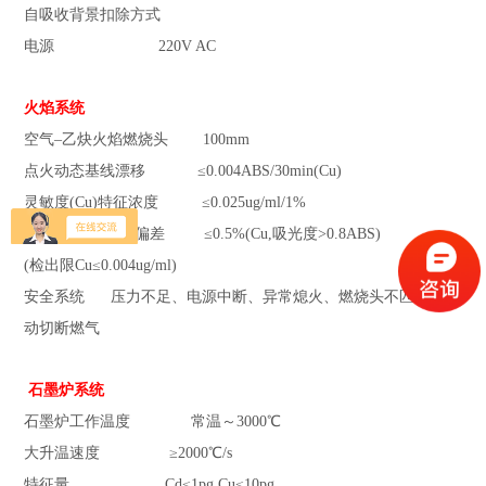
自吸收背景扣除方式
电源 220V AC
火焰系统
空气–乙炔火焰燃烧头 100mm
点火动态基线漂移 ≤0.004ABS/30min(Cu)
灵敏度(Cu)特征浓度 ≤0.025ug/ml/1%
精密度 相对标准偏差 ≤0.5%(Cu,吸光度>0.8ABS)
(
检出限Cu≤0.004ug/ml)
安全系统 压力不足、电源中断、异常熄火、燃烧头不匹配时自
动切断燃气
石墨炉系统
石墨炉工作温度 常温～3000℃
大升温速度 ≥2000℃/s
特征量 Cd≤1pg,Cu≤10pg