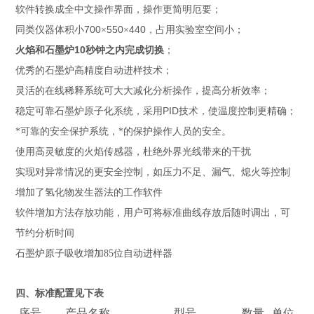
软件转换成全中文操作界面，操作更简明厄要；
700
550
440
同类仪器体积小
×
×
，占用实验室空间小；
10
火焰和石墨炉
秒钟之内完成切换
；
优秀的石墨炉高精度自动进样技术；
灵活的在线稀释系统可大大减化分析操作，提高分析效率；
PID
稳定可靠石墨炉原子化系统，采用
技术，使温度控制更精确；
*可靠的安全保护系统，*的保护操作人员的安全。
使用高灵敏度的火焰传感器，杜绝外界光线带来的干扰
实现对异常情况的更安全控制，如压力不足、漏气、熄火等控制
增加了氢化物发生器法的工作软件
软件增加方法存放功能，用户可将标准曲线存放后随时调出，可
节约分析时间
石墨炉原子吸收增加85位自动进样器
四、标准配置见下表
序号
产品名称
型号
数量
单位