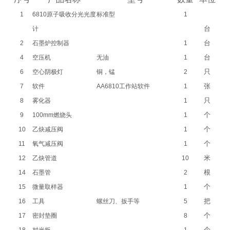
1
6810
原子吸收分光光度
标准型
1
台
计
台
2
石墨炉控制器
1
台
4
空压机
无油
1
只
6
空心阴极灯
铜，锰
2
张
7
软件
AA6810
工作站软件
1
只
8
雾化器
1
个
9
100mm
燃烧头
1
个
10
乙炔减压阀
1
个
11
氧气减压阀
1
米
12
乙炔管道
10
根
14
石墨管
2
个
15
微量取样器
1
把
16
工具
螺丝刀、扳手等
5
个
17
密封垫圈
8
个