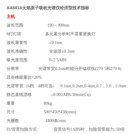
AA6810火焰原子吸收光谱仪经济型
技术指标
主机
波长范围 190～900nm
6
灯灯塔 多元素分析时不需要更换灯
波长重复性 ±0.1nm
波长准确性 全波段±0.2nm
吸光度范围 0–2.5ABS
分辨率 光谱带宽0.2nm时能分开锰双线(279.5和279.8)
且谷峰能量比<20%
光谱带宽（6档、4档可选） 0.1nm,0.2nm,0.4nm,0.7，1.0，2.0nm
静态基线漂移 ≤0.002ABS/30min(Cu)
重量 80kg
尺寸 500*450*430(mm)
光栅数 1800条/mm
D2
背景扣除方式 背景信号1ABS时，扣除背景能力≥50倍