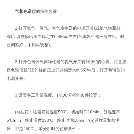
气相色谱仪
的操作步骤：
1.打开氮气、氢气、空气发生器的电源开关(或氮气钢瓶总
阀)，调整输出压力稳定在0.4Mpa左右(气体发生器一般在出厂时
已调整好，不用再调整)。
2.打开色谱仪气体净化器的氮气开关转到“开”的位置。注意观
察色谱仪载气B的柱前压上升并稳定大约5分钟后，打开色谱仪的
电源开关。
3.设置各工作部温度。TVOC分析的条件设置：
(a)柱箱：柱箱初始温度50℃、初始时间10min、升温速率
5℃/min、终止温度250℃、终止时间10min;?(b)进样器和检测
器：都是250℃。苯分析时的色谱条件：