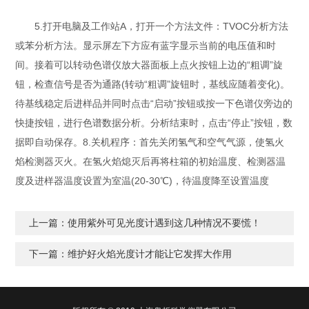
5.打开电脑及工作站A，打开一个方法文件：TVOC分析方法
或苯分析方法。显示屏左下方应有蓝字显示当前的电压值和时
间。接着可以转动色谱仪放大器面板上点火按钮上边的“粗调”旋
钮，检查信号是否为通路(转动“粗调”旋钮时，基线应随着变化)。
待基线稳定后进样品并同时点击“启动”按钮或按一下色谱仪旁边的
快捷按钮，进行色谱数据分析。分析结束时，点击“停止”按钮，数
据即自动保存。8.关机程序：首先关闭氢气和空气气源，使氢火
焰检测器灭火。在氢火焰熄灭后再将柱箱的初始温度、检测器温
度及进样器温度设置为室温(20-30℃)，待温度降至设置温度
上一篇：
使用紫外可见光度计遇到这几种情况不要慌！
下一篇：
维护好火焰光度计才能让它发挥大作用