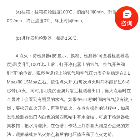
(a)柱箱：柱箱初始温度100℃、初始时间0min、升温速率
0℃/min、终止温度0℃、终止时间0min;
(b)进样器和检测器：都是150℃。
4.点火：待检测器(按“显示、换档、检测器”可查看检测器温
度)温度升到100℃以上后，打开净化器上的氢气、空气开关阀
到“开”的位置。观察色谱仪上的氢气和空气压力表分别稳定在0.1
Mpa和0.15Mpa左右。按住点火开关(每次点火时间不能超过6~8
秒钟)点火。同时用明亮的金属片靠近检测器出口，当火点着时在
金属片上会看到有明显的水汽。如果在6~8秒时间内氢气没有被点
燃，要松开点火开关，再重新点火。在点火操作的过程中，如果
发现检测器出口内白色的聚四氟帽中有水凝结，可旋下检测器收
集极帽，把水清理掉。在色谱工作站上判断氢火焰是否点燃的方
法：观察基线在氢火焰点着后的电压值应高于点火之前。