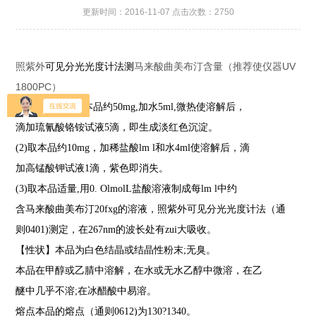
更新时间：2016-11-07 点击次数：2750
照紫外
马来酸曲美布汀含量（推荐使仪器UV
可见分光光度计法测
1800PC）
【鉴别】（
1)
取本品约
50mg,
加水
5ml,
微热使溶解后，
滴加琉氰酸铬铵试液
5
滴，即生成淡红色沉淀。
(2)
取本品约
10mg
，加稀盐酸
lm l
和水
4ml
使溶解后，滴
加高锰酸钾试液
1
滴，紫色即消失。
(3)
取本品适量
,
用
0. OlmolL
盐酸溶液制成每
lm l
中约
含马来酸曲美布汀
20fxg
的溶液，照紫外
可见分光光度计法（通
则
0401)
测定，在
267nm
的波长处有zui大吸收。
【性状】本品为白色结晶或结晶性粉末
;
无臭。
本品在甲醇或乙腈中溶解，在水或无水乙醇中微溶，在乙
醚中几乎不溶
;
在冰醋酸中易溶。
熔点本品的熔点（通则
0612)
为
130
?
1340
。