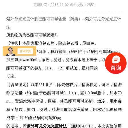
更新时间：2016-11-02 点击次数：2851
紫外分光光度计测已酮可可碱含量（药典）--紫外可见分光光度计
法
所测物质为己酮可可碱肠溶片
【性状】本品为肠溶包衣片，除去包衣后，显白色。
【前处理】取本品研细，称取适量（约相当于己酮可可碱
50mg)
，
加三氯jiawan
10ml
，振摇，滤过，滤液置水浴上蒸干，取
残渣照己
酮可可碱项下的鉴别（
1 )
、（
2 )
项试验，显相同的
反应。
【含量测定】取本品
1 0
片，除去包衣后，精密称定，研
细，精密
称取适量（约相当于己酮可可碱
0 . l g )
，置
1 0 0ml
瓶中，加水
70
ml
，置温水浴中保温，振摇，使己酮可可碱
溶解，放冷，用水稀
释至刻度，摇匀，滤过，精密量取续滤液
适量，用水定量稀释制
成每
lm l
中约含己酮可可碱
lOpg
的溶液，照
紫外
可见分光光度计法
（通则
0 4 0 1 )
，本次实验使用