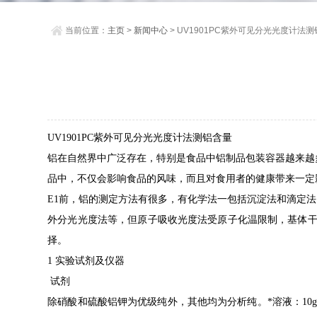
当前位置：
主页
>
新闻中心
> UV1901PC紫外可见分光光度计法
UV1901PC
紫外可见分光光度计法测铝含量
铝在自然界中广泛存在，特别是食品中铝制品包装容器越来越
品中，不仅会影响食品的风味，而且对食用者的健康带来一定
E1
前，铝的测定方法有很多，有化学法一包括沉淀法和滴定法
外分光光度法等，但原子吸收光度法受原子化温限制，基体
择。
1
实验试剂及仪器
试剂
除硝酸和硫酸铝钾为优级纯外，其他均为分析纯。*溶液：
10