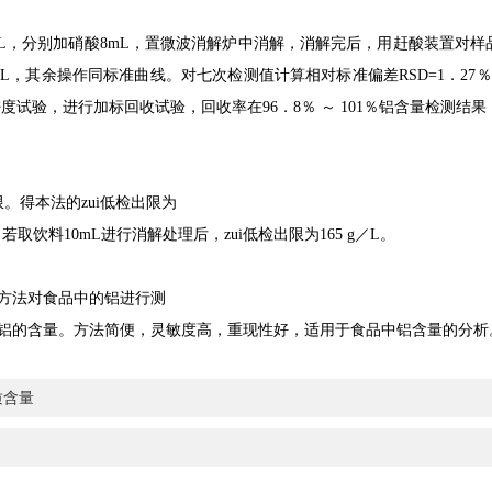
L
，分别加硝酸
8mL
，置微波消解炉中消解，消解完后，用赶酸装置对样
mL
，其余操作同标准曲线。对七次检测值计算相对标准偏差
RSD=1
．
27
％
密度试验，进行加标回收试验，回收率在
96
．
8
％
～
101
％铝含量检测结果
。得本法的zui低检出限为
；若取饮料
10mL
进行消解处理后，zui低检出限为
165 g
／
L
。
方法对食品中的铝进行测
铝的含量。方法简便，灵敏度高，重现性好，适用于食品中铝含量的分析
质含量