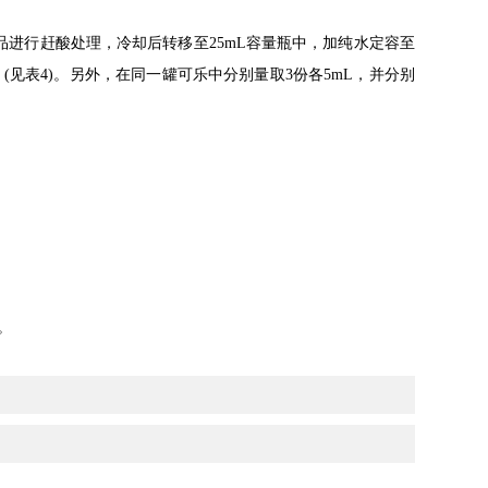
品进行赶酸处理，冷却后转移至
25mL
容量瓶中，加纯水定容至
(
见表
4)
。另外，在同一罐可乐中分别量取
3
份各
5mL
，并分别
。