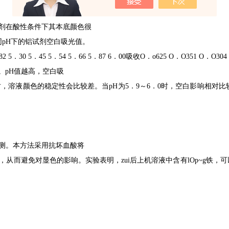
剂在酸性条件下其本底颜色很
同
pH
下的铝试剂空白吸光值。
82 5
．
30 5
．
45 5
．
54 5
．
66 5
．
87 6
．
00
吸收
O
．
o625 O
．
O351 O
．
O304
。
pH
值越高，空白吸
时，溶液颜色的稳定性会比较差。当
pH
为
5
．
9
～
6
．
0
时，空白影响相对比
测。本方法采用抗坏血酸将
从而避免对显色的影响。实验表明，zui后上机溶液中含有
lOp~g
铁，可