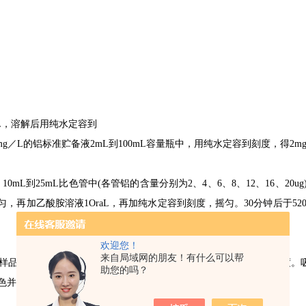
L
，溶解后用纯水定容到
mg
／
L
的铝标准贮备液
2mL
到
100mL
容量瓶中，用纯水定容到刻度，得
2m
、
10mL
到
25mL
比色管中
(
各管铝的含量分别为
2
、
4
、
6
、
8
、
12
、
16
、
20ug
匀，再加乙酸胺溶液
1OraL
，再加纯水定容到刻度，摇匀。
30
分钟后于
52
欢迎您！
来自局域网的朋友！有什么可以帮
样品进行赶酸处理，冷却后转移至
25mL
容量瓶中，加纯水定容至刻度。
助您的吗？
色并测定。