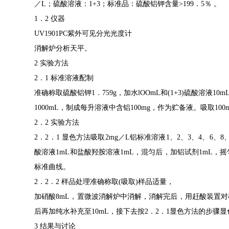
／
L
；硫酸溶液：
1+3
；标准品：硫酸铝钾含量
>199
．
5
％
。
1
．
2
仪器
UV1901PC
紫外可见分光光度计
消解炉分析天平。
2
实验方法
2
．
1
标准溶液配制
准确称取硫酸铝钾
1
．
759g
，加水
lOOmL
和
(1+3)
硫酸溶液
10m
1000mL
，制成每升溶液中含铝
100mg
，作为贮备液。吸取
100
2
．
2
实验方法
2
．
2
．
1
显色方法吸取
2mg
／
L
铝标准溶液
1
、
2
、
3
、
4
、
6
、
8
酸溶液
1mL
和盐酸羟胺溶液
1mL
，混匀后，加铝试剂
1mL
，摇
标准曲线。
2
．
2
．
2
样品处理准确称取
(
吸取
)
样品适量，
加硝酸
8mL
，置微波消解炉中消解，消解完后，用赶酸装置对
后再加纯水补充至
10mL
，接下去按
2
．
2
．
1
显色方法的步骤显
3
结果与讨论