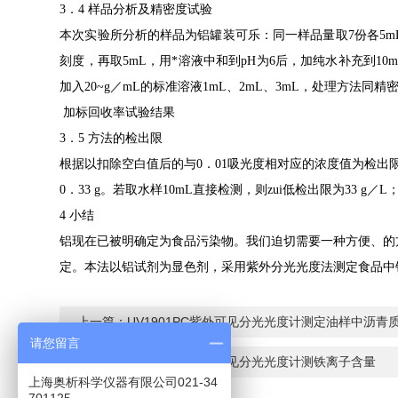
3
．
4
样品分析及精密度试验
本次实验所分析的样品为铝罐装可乐：同一样品量取
7
份各
5m
刻度，再取
5mL
，用*溶液中和到
pH
为
6
后，加纯水补充到
10
加入
20~g
／
mL
的标准溶液
1mL
、
2mL
、
3mL
，处理方法同精
加标回收率试验结果
3
．
5
方法的检出限
根据以扣除空白值后的与
0
．
01
吸光度相对应的浓度值为检出限
0
．
33 g
。若取水样
10mL
直接检测，则zui低检出限为
33 g
／
L
4
小结
铝现在已被明确定为食品污染物。我们迫切需要一种方便、的
定。本法以铝试剂为显色剂，采用紫外分光光度法测定食品中
上一篇：
UV1901PC紫外可见分光光度计测定油样中沥青
请您留言
下一篇：
UV1901PC紫外可见分光光度计测铁离子含量
上海奥析科学仪器有限公司021-34