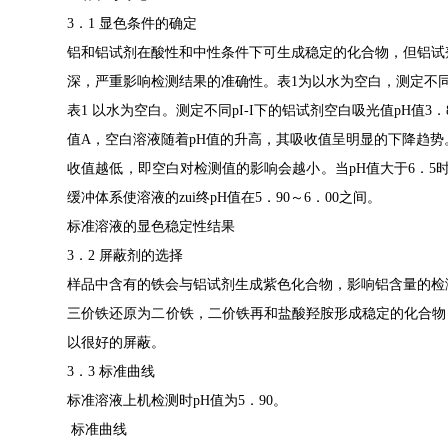
3
．
1
显色条件的确定
铝和铝试剂在酸性和中性条件下可生成稳定的化合物，但铝试
深，严重影响检测结果的准确性。表
1
为以水为空白，测定不
表
1
以水为空白。测定不同
pI-I
下的铝试剂空白吸光值
pH
值
3
．
值
A
，空白溶液随着
pH
值的升高，其吸收值呈明显的下降趋势
收值越低，即空白对检测值的影响会越小。当
pH
值大于
6
．
5
缓冲体系使溶液的zui终
pH
值在
5
．
90
～
6
．
00
之间。
标准溶液的显色稳定性结果
3
．
2
屏蔽剂的选择
样品中含有的铁会与铝试剂生成紫色化合物，影响铝含量的检
三价铁还原为二价铁，二价铁再和盐酸羟胺形成稳定的化合物，
以很好的屏蔽。
3
．
3
标准曲线
标准溶液上机检测时
pH
值为
5
．
90
。
标准曲线