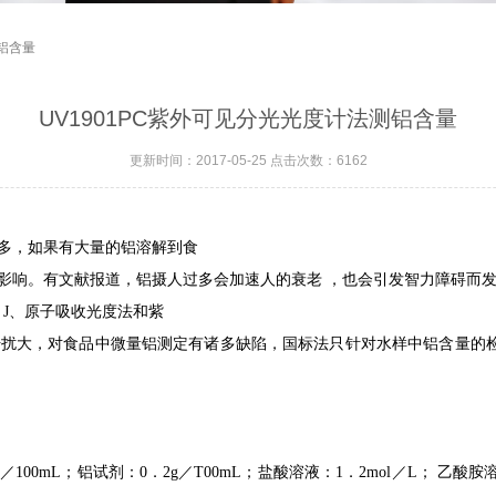
测铝含量
UV1901PC紫外可见分光光度计法测铝含量
更新时间：2017-05-25 点击次数：6162
多，如果有大量的铝溶解到食
影响。有文献报道，铝摄人过多会加速人的衰老
，也会引发智力障碍而
J
、原子吸收光度法和紫
干扰大，对食品中微量铝测定有诸多缺陷，国标法只针对水样中铝含量的
g
／
100mL
；铝试剂：
0
．
2g
／
T00mL
；盐酸溶液：
1
．
2mol
／
L
；
乙酸胺