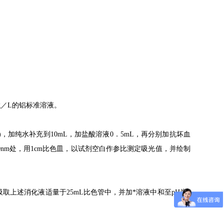
g
／
L
的铝标准溶液。
)
，加纯水补充到
10mL
，加盐酸溶液
0
．
5mL
，再分别加抗坏血
0nm
处，用
1cm
比色皿，以试剂空白作参比测定吸光值，并绘制
吸取上述消化液适量于
25mL
比色管中，并加*溶液中和至
pH
为
6