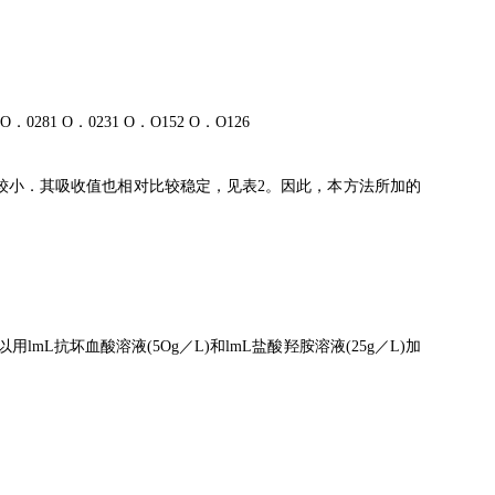
 O
．
0281 O
．
0231 O
．
O152 O
．
O126
较小．其吸收值也相对比较稳定，见表
2
。因此，本方法所加的
以用
lmL
抗坏血酸溶液
(5Og
／
L)
和
lmL
盐酸羟胺溶液
(25g
／
L)
加