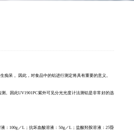
发生痴呆
。因此，对食品中的铝进行测定将具有重要的意义。
检测。因此
UV1901PC
紫外可见分光光度计法测铝是非常好的选
溶液：
100g
／
L
；抗坏血酸溶液：
50g
／
L
；盐酸羟胺溶液：
25
昏