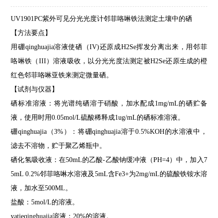
UV1901PC紫外可见分光光度计
邻菲咯啉铁
法测定土壤中的硒
【方法要点】
用硼qinghuajia溶液使硒（
IV)
还原成
H2Se
挥发分离出来，用邻菲
咯啉铁（
III
）溶液吸收，以分光光度法测定被
H2Se
还原生成的橙
红色邻菲咯啉亚铁来测定微量硒。
【试剂与仪器】
硒标准溶液：将光谱纯硒溶于硝酸，加水配成
1mg/mL
的硒贮备
液，使用时用
0.05mol/L
硫酸稀释成
1ug/mL
的硒标准溶液。
硼qinghuajia（
3%
）：将硼qinghuajia溶于
0.5%KOH
的水溶液中，
滤去不溶物，贮于聚乙烯瓶中。
硒化氢吸收液：在
50mL
的乙酸
-
乙酸钠缓冲液（
PH=4
）中，加入
7
5mL 0.2%
邻菲咯啉水溶液及
5mL
含
Fe3+
为
2mg/mL
的硫酸铁铵水溶
液，加水至
500ML
。
盐酸：
5mol/L
的溶液。
yatieqinghuajia溶液：
20%
的溶液。