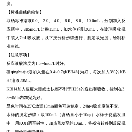
度。
【标准曲线的绘制】
取硒标准溶液
0.0
、
2.0
、
4.0
、
6.0
、
8.0
、
10.0mL
，分别加入反
应瓶中，加
5mol/L
盐酸
15mL
，加水体积到
30mL
，在玻璃吸收瓶
中装入
7mL
吸收液，以下按分析步骤进行，测定吸光度，绘制标
准曲线。
【注意事项】
反应液酸浓度为
1.5~
4mol/L
时好。
硼qinghuajia液加入量在
0.4~0.7gKBH4
时为好，每次加入
3%
的
KB
H4
溶液
20ML
。
KBH4
加入速度太慢或太快都不利于
H2Se
的逸出和吸收，控制在
3.
5~4Min
内加完为好。
显色时间在
25
℃放置
15min
颜色可达稳定，
24h
内吸光度值不变。
水样的测定步骤：取
100mL
（含硒量小于
10ug
）水样于瓷蒸发皿
中，用
KOH
调至碱性，加热蒸发至约
10m
L
，将残液转移到反应瓶
中，按分析步骤进行。