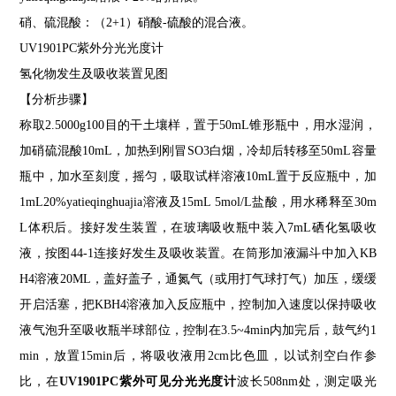
硝、硫混酸：（
2+1
）硝酸
-
硫酸的混合液。
UV1901PC
紫外分光光度计
氢化物发生及吸收装置见图
【分析步骤】
称取
2.5000g100
目的干土壤样，置于
50mL
锥形瓶中，用水湿润，
加硝硫混酸
10mL
，加热到刚冒
SO3
白烟，冷却后转移至
50mL
容量
瓶中，加水至刻度，摇匀，吸取试样溶液
10mL
置于反应瓶中，加
1mL20%yatieqinghuajia
溶液及
15mL 5mol/L
盐酸，用水稀释至
30m
L
体积后。接好发生装置，在玻璃吸收瓶中装入
7mL
硒化氢吸收
液，按图
44-1
连接好发生及吸收装置。在筒形加液漏斗中加入
KB
H4
溶液
20ML
，盖好盖子，通氮气（或用打气球打气）加压，缓缓
开启活塞，把
KBH4
溶液加入反应瓶中，控制加入速度以保持吸收
液气泡升至吸收瓶半球部位，控制在
3.5~4min
内加完后，鼓气约
1
min
，放置
15min
后，将吸收液用
2cm
比色皿，以试剂空白作参
比，在
UV1901PC紫外可见分光光度计
波长
508nm
处，测定吸光