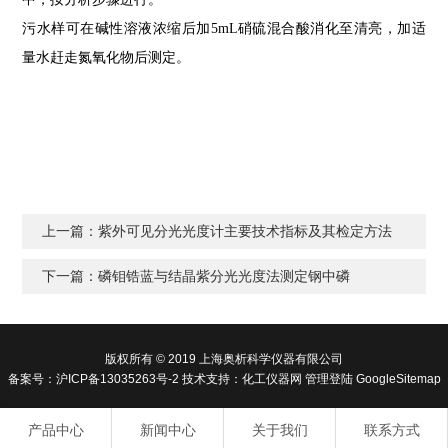
污
水样可在碱性溶液浓缩后加
5mL
硝硫混合酸消化至清亮，加适
量水赶走氮氧化物后测定。
上一篇：
紫外可见分光光度计主要技术指标及其检定方法
下一篇：
磷钼锆蓝与结晶紫分光光度法测定钢中磷
版权所有 © 2019 上海奥析科学仪器有限公司
备案号：
沪ICP备13035263号-2
技术支持：
化工仪器网
管理登陆
GoogleSitemap
产品中心
新闻中心
关于我们
联系方式