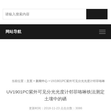
网站导航
当前位置：
主页
>
新闻中心
> UV1901PC紫外可见分光光度计邻菲咯啉
铁法测定土壤中的硒
UV1901PC紫外可见分光光度计邻菲咯啉铁法测定
土壤中的硒
更新时间：2018-11-23 点击次数：3086