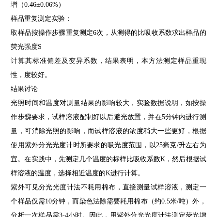
增（
0.46
±
0.06%
）
样品重复测定实验：
取样品按操作步骤重复测定
6
次，从测得的比吸收系数求出样品的
荧光强度
S
计算其标准偏差及变异系数，结果表明，本方法测定样品重现
性，度较好。
结果讨论
光照时间和温度对测量结果的影响较大，实验数据说明，如按操
作步骤要求，试样溶液配制好以后避光放置，并在
5
分钟内进行测
量，可消除光照的影响，而试样溶液的浓度稍大一些更好，根据
使用紫外分光光度计时所要求的吸光度范围，以
25
毫克
/
升左右为
宜。在实践中，先测定几个温度的标样比吸收系数
K
，然后根据试
样溶液的温度，选择相近温度的
K
进行计算。
紫外可见分光光度计法不耗用棉布，直接测量试样溶液，测定一
个样品仅需
10
分钟，而染色法除需要耗用棉布（约
0.5
米
/
吨）外，
分析一次样品需
3-4
小时。因此，用紫外分光光度计法测定荧光增