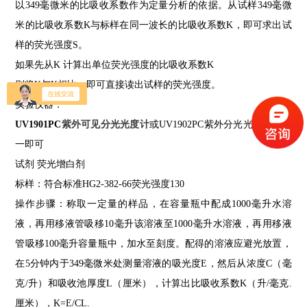
以
349
毫微米的比吸收系数作为定量分析的依据。从试样
349
毫微
米的比吸收系数
K
与标样在同一波长的比吸收系数
K
，即可求出试
样的荧光强度
S
。
如果先从
K
计算出单位荧光强度的比吸收系数
K
则将
K
与
K
相比，即可直接读出试样的荧光强度。
实验仪器：
UV1901PC
紫外可见分光光度计
或
UV1902PC
紫外分光光度计二选
一即可
试剂
荧光增白剂
标样：符合标准
HG2-382-66
荧光强度
130
操作步骤：称取一定量的样品，在容量瓶中配成
1000
毫升水溶
液，再用移液管吸移
10
毫升该溶液至
1000
毫升水溶液，再用移液
管吸移
100
毫升容量瓶中，加水至刻度。配得的溶液应避光放置，
在
5
分钟内于
349
毫微米处测量溶液的吸光度
E
，然后从浓度
C
（毫
克
/
升）和吸收池厚度
L
（厘米），计算出比吸收系数
K
（升
/
毫克
.
厘米），
K=E/CL.