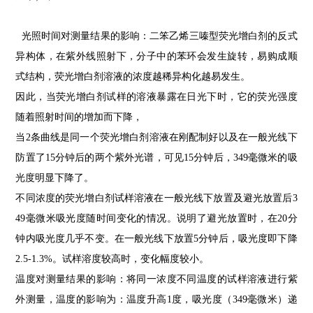
光照时间对测量结果的影响：二笨乙烯三嗪型荧光增白剂的反式
异构体，在紫外线照射下，分子中的苯环会发生旋转，易购成顺
式结构，荧光增白剂溶液的浓度越稀异构化越易发生。
因此，当荧光增白剂试样的溶液暴露在日光下时，它的荧光强度
随着照射时间的增加而下降，
当
2
条曲线是同一个荧光增白剂溶液在刚配制好以及在一般光线下
防置了
15
分钟后的两个紫外光谱，可见
15
分钟后，
349
毫微米的吸
光度明显下降了。
不同浓度的荧光增白剂试样溶液在一般光线下放置及避光放置后
3
49
毫微米吸光度随时间变化的情况。说明了避光放置时，在
20
分
钟内吸光度几乎不变。在一般光线下放置
5
分钟后，吸光度即下降
2.5-1.3%
。试样溶度较高时，变化幅度较小。
温度对测量结果的影响：将同一浓度不同温度的试样溶液进行紫
外测量，温度的影响为：温度升高
1
度，吸光度（
349
毫微米）递