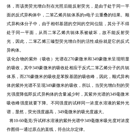
体，而该类荧光增白剂在光照后能反射荧光，是由于处于同一平
面的反式异构体中，二笨乙烯共轭体系的
π电子云重叠的
结果。顺
式异构体分子中，由于相邻基团的空间的空间位阻，其分子不得
处于同一平面，从而二笨乙烯共轭体系被破坏，故不能反射荧
光，因此，二笨乙烯三嗪型荧光增白剂的活性成份就是它的反式
异构体。
该化合物的紫外（吸收）光谱在
270
豪微米和
349
豪微米呈现明显
的吸收，其中
349
豪微米的吸收处相应于反式二笨乙烯分子的共轭
体系，而
270
豪微米的吸收是苯胺基团的吸收峰，因此，顺式异构
体的紫外光谱不呈现
349
豪微米的吸收，所以，当荧光增白剂的荧
光强度降低即反式异构体的含量减少时，其紫外光谱的
349
毫微米
吸收峰强度就要下降。不同强度的试样同一浓度水溶液的紫外光
谱，显然，荧光强度越高，
349
毫微米的吸光度越大。
将
10-60
毫克
/
升试样水溶液的紫外光谱中
349
毫微米吸光度对浓度
作图得一通过原点的直线，符合比尔定律。