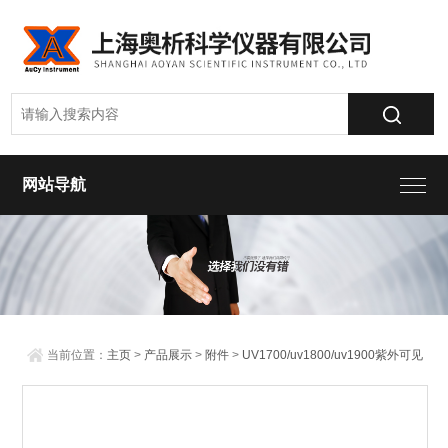
网站导航
当前位置：
主页
>
产品展示
>
附件
>
UV1700/uv1800/uv1900紫外可见
分光光度计样品池
> 四联池比色皿架